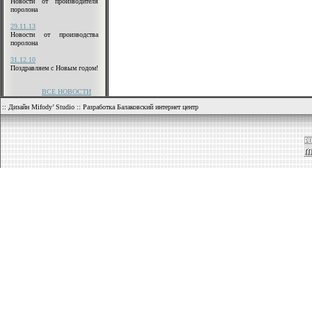
Новости от производителя
поролона
29.11.13
Новости от производства
поролона
31.12.10
Поздравляем с Новым годом!
ВСЕ НОВОСТИ
::
Дизайн Mifody’ Studio
::
Разработка Балаковский интернет центр