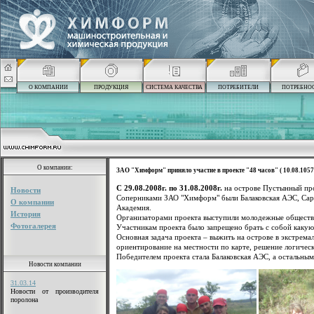
О КОМПАНИИ
ПРОДУКЦИЯ
СИСТЕМА КАЧЕСТВА
ПОТРЕБИТЕЛИ
ПОТРЕБНО
О компании:
ЗАО "Химформ" приняло участие в проекте "48 часов" ( 10.08.1057
C 29.08.2008г. по 31.08.2008г.
на острове Пустынный пр
Новости
Соперниками ЗАО "Химформ" были Балаковская АЭС, Сар
О компании
Академия.
История
Организаторами проекта выступили молодежные обществе
Фотогалерея
Участникам проекта было запрещено брать с собой какую
Основная задача проекта – выжить на острове в экстрема
ориентирование на местности по карте, решение логическ
Победителем проекта стала Балаковская АЭС, а остальным
Новости компании
31.03.14
Новости от производителя
поролона