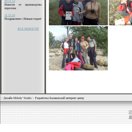
29.11.13
Новости от производства
поролона
31.12.10
Поздравляем с Новым годом!
ВСЕ НОВОСТИ
::
Дизайн Mifody’ Studio
::
Разработка Балаковский интернет центр