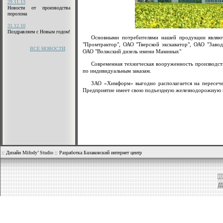
29.11.13
Новости от производства
поролона
31.12.10
Поздравляем с Новым годом!
Основными потребителями нашей продукции явля
"Промтрактор", ОАО "Тверской экскаватор", ОАО "Заво
ВСЕ НОВОСТИ
ОАО "Волжский дизель имени Маминых"
Современная техническая вооруженность производст
по индивидуальным заказам.
ЗАО «Химформ» выгодно располагается на пересечен
Предприятие имеет свою подъездную железнодорожную в
::
Дизайн Mifody’ Studio
::
Разработка Балаковский интернет центр