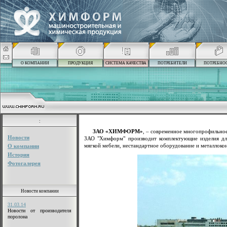
О КОМПАНИИ
ПРОДУКЦИЯ
СИСТЕМА КАЧЕСТВА
ПОТРЕБИТЕЛИ
ПОТРЕБНО
:
ЗАО «ХИМФОРМ»
, – современное многопрофильное
Новости
ЗАО "Химформ" производит комплектующие изделия дл
мягкой мебели, нестандартное оборудование и металлоко
О компании
История
Фотогалерея
Новости компании
31.03.14
Новости от производителя
поролона